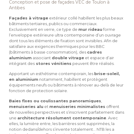
Conception et pose de façades VEC de Toulon à
Antibes
Façades à vitrage
extérieur collé habillent les plus beaux
bâtiments tertiaires, publics ou commerciaux.
Exclusivement en verre, ce type de
mur rideau
forme
l’enveloppe extérieure ultra contemporaine d’un ouvrage
dont tous les éléments de fixation sont invisibles. Afin de
satisfaire aux exigences thermiques pour les BBC
(bâtiments à basse consommation), des
cadres
aluminium
associant
double vitrage
et espace d’air
intégrant des
stores vénitiens
peuvent être réalisés.
Apportant un esthétisme contemporain, les
brise-soleil,
en aluminium
notamment, habillent et protègent
équipements neufs ou bâtiments à rénover au-delà de leur
fonction de protection solaire.
Baies fixes ou coulissantes panoramiques
,
menuiseries alu
et
menuiseries minimalistes
offrent
de nouvelles perspectives et s’inscrivent parfaitement dans
une
architecture résolument contemporaine
. Avec
elles, la lumière entre, les barrières sont supprimées, la
notion dedans/dehors s’invente totalement… NTB les a