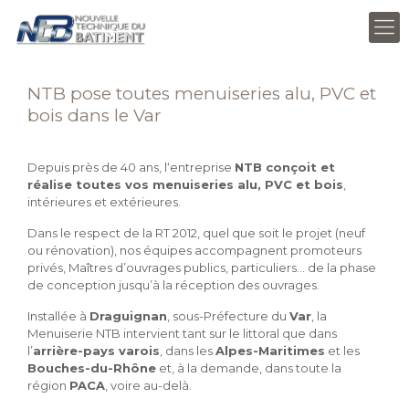
NTB pose toutes menuiseries alu, PVC et
bois dans le Var
Depuis près de 40 ans, l‘entreprise
NTB conçoit et
réalise toutes vos menuiseries alu, PVC et bois
,
intérieures et extérieures.
Dans le respect de la RT 2012, quel que soit le projet (neuf
ou rénovation), nos équipes accompagnent promoteurs
privés, Maîtres d’ouvrages publics, particuliers… de la phase
de conception jusqu’à la réception des ouvrages.
Installée à
Draguignan
, sous-Préfecture du
Var
, la
Menuiserie NTB intervient tant sur le littoral que dans
l’
arrière-pays varois
, dans les
Alpes-Maritimes
et les
Bouches-du-Rhône
et, à la demande, dans toute la
région
PACA
, voire au-delà.