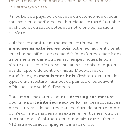
Pose d’ouvrants en bois du Golfe de Saint-Tropez à
l’arrière-pays varois
Pin ou bois de pays, bois exotique ou essence noble, pour
son excellente performance thermique, ce matériau noble
et chaleureux a ses adeptes que notre entreprise saura
satisfaire.
Utilisées en construction neuve ou en rénovation, les
menuiseries extérieures bois
, outre leur authenticité et
leur charme, offrent des caractéristiques fortes. Grâce à des
traitements en usine ou des lasures spécifiques, le bois
résiste aux intempéries. Isolant naturel, le bois ne requiert
pas de rupture de pont thermique. Décoratives et
esthétiques, les
menuiseries bois
s’insèrent dans tous les
types d’architecture ; lasurées ou peintes, elles peuvent
offrir une large variété d’aspects.
Pour un
sol
chaleureux, pour un
dressing sur-mesure
,
pour une
porte intérieure
aux performances acoustiques
de haut niveau… le bois reste un matériau de premier ordre
qui s’exprime dans des styles extrêmement variés : du plus
traditionnel au résolument contemporain. La Menuiserie
NTB saura vous accompagner dans vos choix.