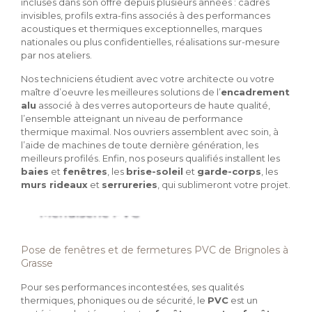
incluses dans son offre depuis plusieurs années : cadres
invisibles, profils extra-fins associés à des performances
acoustiques et thermiques exceptionnelles, marques
nationales ou plus confidentielles, réalisations sur-mesure
par nos ateliers.
Nos techniciens étudient avec votre architecte ou votre
maître d’oeuvre les meilleures solutions de l’
encadrement
alu
associé à des verres autoporteurs de haute qualité,
l’ensemble atteignant un niveau de performance
thermique maximal. Nos ouvriers assemblent avec soin, à
l’aide de machines de toute dernière génération, les
meilleurs profilés. Enfin, nos poseurs qualifiés installent les
baies
et
fenêtres
, les
brise-soleil
et
garde-corps
, les
murs rideaux
et
serrureries
, qui sublimeront votre projet.
Menuiserie PVC
Pose de fenêtres et de fermetures PVC de Brignoles à
Grasse
Pour ses performances incontestées, ses qualités
thermiques, phoniques ou de sécurité, le
PVC
est un