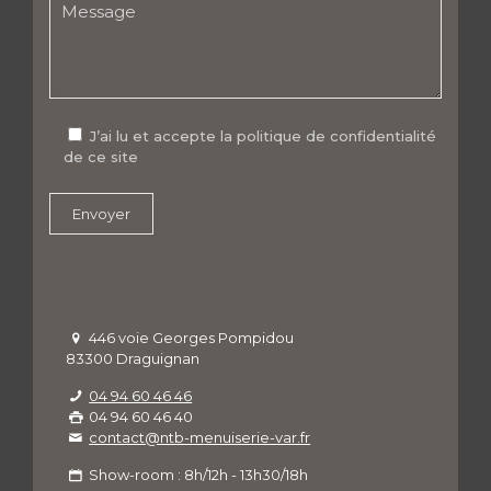
J’ai lu et accepte la politique de confidentialité
de ce site
446 voie Georges Pompidou
83300 Draguignan
04 94 60 46 46
04 94 60 46 40
contact@ntb-menuiserie-var.fr
Show-room : 8h/12h - 13h30/18h