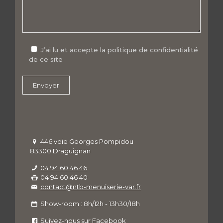
J’ai lu et accepte la politique de confidentialité
de ce site
446 voie Georges Pompidou
83300 Draguignan
04 94 60 46 46
04 94 60 46 40
contact@ntb-menuiserie-var.fr
Show-room : 8h/12h - 13h30/18h
Suivez-nous sur Facebook