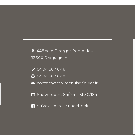
446 voie Georges Pompidou
83300 Draguignan
04 94 60 46 46
04 94 60 46 40
contact@ntb-menuiserie-var.fr
Show-room : 8h/12h - 13h30/18h
Suivez-nous sur Facebook
e