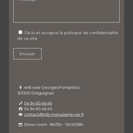
J’ai lu et accepte la politique de confidentialité
de ce site
446 voie Georges Pompidou
83300 Draguignan
04 94 60 46 46
04 94 60 46 40
contact@ntb-menuiserie-var.fr
Show-room : 8h/12h - 13h30/18h