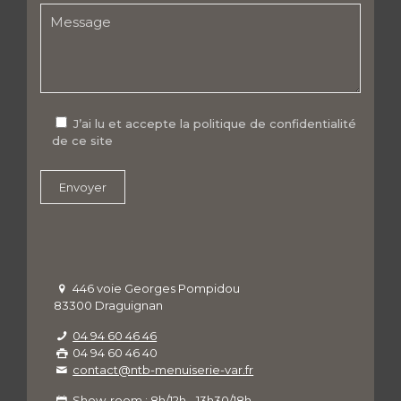
J’ai lu et accepte la politique de confidentialité
de ce site
446 voie Georges Pompidou
83300 Draguignan
04 94 60 46 46
04 94 60 46 40
contact@ntb-menuiserie-var.fr
Show-room : 8h/12h - 13h30/18h